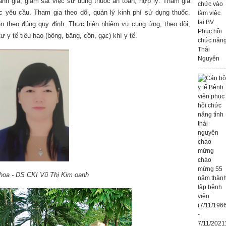
ánh giá, giám sát việc sử dụng thuốc an toàn, hợp lý. Tham gia
c yêu cầu. Tham gia theo dõi, quản lý kinh phí sử dụng thuốc.
n theo đúng quy định. Thực hiện nhiệm vụ cung ứng, theo dõi,
ư y tế tiêu hao (bông, băng, cồn, gạc) khí y tế.
hoa - DS CKI Vũ Thị Kim oanh