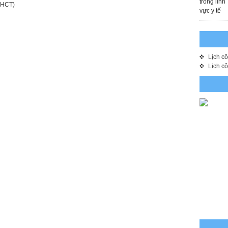
-YHCT)
Lịch c
Lịch c