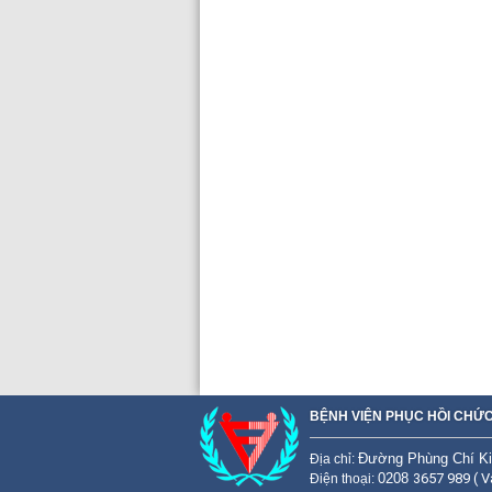
BỆNH VIỆN PHỤC HỒI CHỨC
Đường Phùng Chí Ki
Đ
ịa chỉ:
0208
3657 989 ( V
Điện thoại: