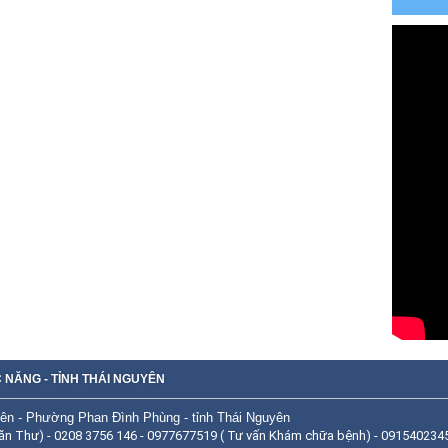
 NĂNG - TỈNH THÁI NGUYÊN
ên - Phường Phan Đình Phùng - tỉnh Thái Nguyên
ăn Thư) - 0208 3756 146 - 0977677519 ( Tư vấn Khám chữa bệnh) - 0915402345 