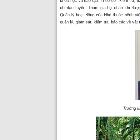
khoa học và đào tạo. Theo dõi, kiểm tra, đ
chỉ đạo tuyến. Tham gia hội chẩn khi đượ
Quản lý hoạt động của Nhà thuốc bệnh việ
quản lý, giám sát, kiểm tra, báo cáo về vật t
Trưởng k