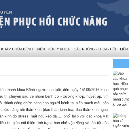
KHÁM CHỮA BỆNH
KIẾN THỨC Y KHOA
CÁC PHÒNG - KHOA - HỘI
LIÊN
 tên thành khoa Bệnh người cao tuổi; đến ngày 15/ 09/2016 khoa
iều trị chuyên sâu về nhóm bệnh cơ - xương khớp, huyết áp, tim
hồi thành công chức năng cho người bệnh tai biến mạch máu não
i chức năng nội thần kinh (đau thần kinh tọa, đau thần kinh ngoại
n kinh do stress, mất ngủ kéo dài,… phối hợp với các khoa Vật
điều trị, giúp cải thiện tình trạng hạn chế vận động và tàn tật của