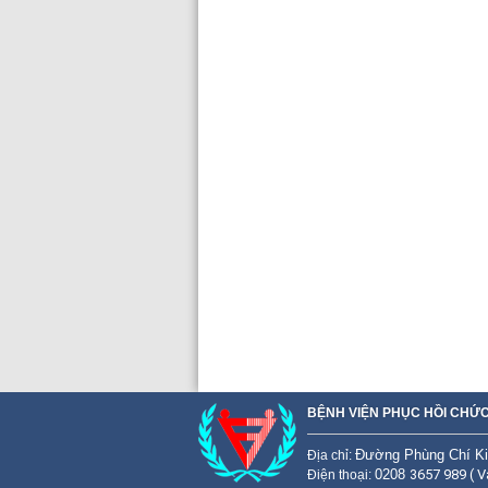
BỆNH VIỆN PHỤC HỒI CHỨC
Đường Phùng Chí Ki
Đ
ịa chỉ:
0208
3657 989 ( V
Điện thoại: