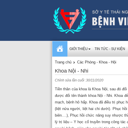
GIỚI THIỆU
TIN TỨC - SỰ KIỆN
Trang chủ
Các Phòng - Khoa - Hội
Khoa Nội - Nhi
Chỉnh sửa lần cuối :30/11/2020
Tiền thân của khoa là Khoa Nội, sau đó đổi
được đổi tên thành khoa Nội - Nhi. Khoa đ
mạch, bệnh hô hấp. Khoa đã điều trị phục 
(liệt nửa người, liệt hai chi dưới). Phục hồ
biên….), Phục hồi chức năng suy nhược thầ
lý trị liệu – Y học cổ truyền trong công tác 