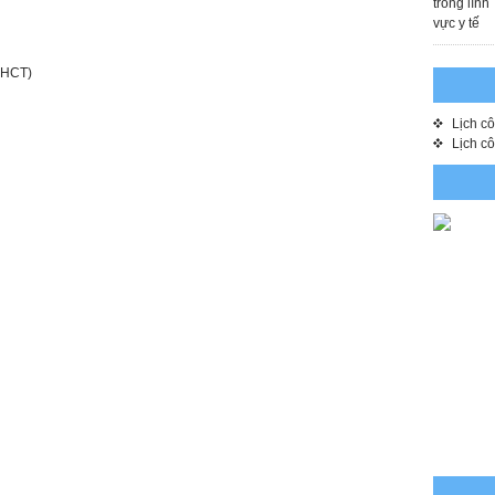
-YHCT)
Lịch c
Lịch c