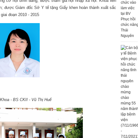
ng cơ hội bình đẳng, được tham gia hội nhập xã hội. Khoa liên
iến; được Giám đốc Sở Y tế tặng Giấy khen hoàn thành xuất sắc
 giai đoạn 2010 - 2015
Khoa - BS CKII - Vũ Thị Huế