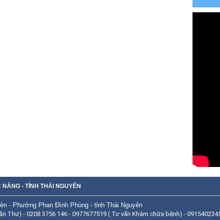
 NĂNG - TỈNH THÁI NGUYÊN
ên - Phường Phan Đình Phùng - tỉnh Thái Nguyên
ăn Thư) - 0208 3756 146 - 0977677519 ( Tư vấn Khám chữa bệnh) - 0915402345 